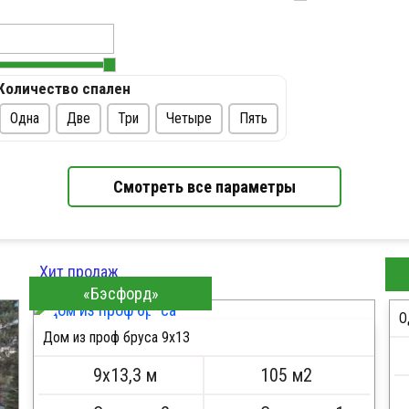
Количество спален
Одна
Две
Три
Четыре
Пять
Смотреть все параметры
Хит продаж
«Бэсфорд»
О
Дом из проф бруса 9х13
ПОДРОБНЕЕ
9х13,3 м
105 м2