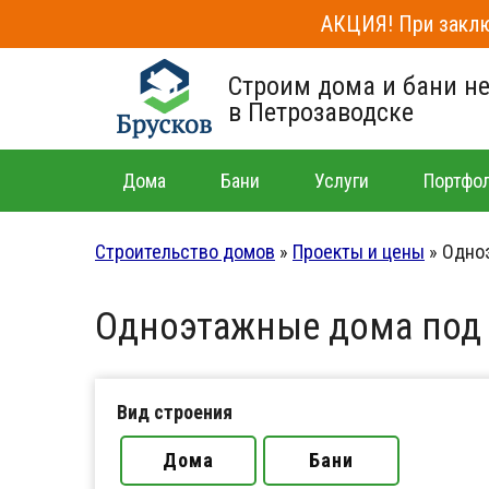
АКЦИЯ! При заклю
Строим дома и бани н
в Петрозаводске
Дома
Бани
Услуги
Портфо
Строительство домов
»
Проекты и цены
»
Одно
Одноэтажные дома под
Вид строения
Дома
Бани