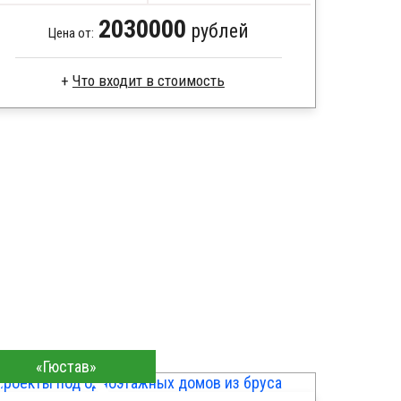
2030000
рублей
Цена от:
Что входит в стоимость
Клееный брус
Стропила, балки 50х200 мм
Кровля металлочерепица
Метизы, саморезы, гвозди
Сборка на березовые нагеля, джут
Металлические сваи 108 диаметр
«Гюстав»