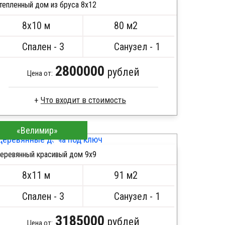
тепленный дом из бруса 8х12
ПОДРОБНЕЕ
8х10 м
80 м2
Спален - 3
Санузел - 1
2800000
рублей
Цена от:
Что входит в стоимость
Брус естественной влажности
«Велимир»
Стропила, балки 50х200 мм
Кровля металлочерепица
еревянный красивый дом 9х9
Метизы, саморезы, гвозди
ПОДРОБНЕЕ
Сборка на березовые нагеля, джут
8х11 м
91 м2
Металлические сваи 108 диаметр
Спален - 3
Санузел - 1
3185000
рублей
Цена от: