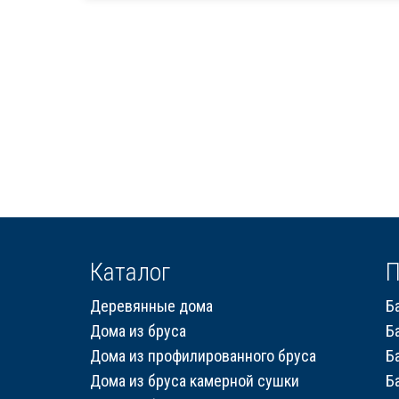
Брус естественной влажности
Стропила, балки 50х200 мм
Кровля металлочерепица
Метизы, саморезы, гвозди
Сборка на березовые нагеля, джут
Металлические сваи 108 диаметр
Каталог
П
Деревянные дома
Б
Дома из бруса
Б
Дома из профилированного бруса
Б
Дома из бруса камерной сушки
Б