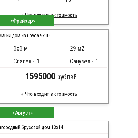
Что входит в стоимость
«Фрейзер»
Профилированный брус
Стропила, балки 50х200 мм
имний дом из бруса 9х10
Кровля металлочерепица
6х6 м
29 м2
Метизы, саморезы, гвозди
ПОДРОБНЕЕ
Сборка на березовые нагеля, джут
Спален - 1
Санузел - 1
Металлические сваи 108 диаметр
1595000
рублей
Что входит в стоимость
Профилированный брус
«Август»
Стропила, балки 50х200 мм
Кровля металлочерепица
агородный брусовой дом 13х14
Метизы, саморезы, гвозди
Сборка на березовые нагеля, джут