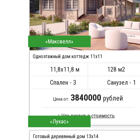
«Максвелл»
Одноэтажный дом коттедж 11х11
11,8х11,8 м
128 м2
Спален - 3
Санузел - 1
3840000
рублей
Цена от:
Что входит в стоимость
«Лукас»
Профилированный брус
Стропила, балки 50х200 мм
Готовый деревянный дом 13х14