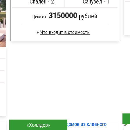
Спален - 2
Санузел - 1
3150000
рублей
Цена от:
Что входит в стоимость
Брус естественной влажности
Стропила, балки 50х200 мм
Кровля металлочерепица
Метизы, саморезы, гвозди
Сборка на березовые нагеля, джут
Металлические сваи 108 диаметр
«Холлдор»