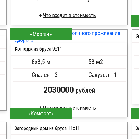
Что входит в стоимость
Брус естественной влажности
«Морган»
Стропила, балки 50х200 мм
З
ПОДРОБНЕЕ
Кровля металлочерепица
Коттедж из бруса 9х11
Метизы, саморезы, гвозди
Сборка на березовые нагеля, джут
8х8,5 м
58 м2
Металлические сваи 108 диаметр
Спален - 3
Санузел - 1
2030000
рублей
Что входит в стоимость
«Комфорт»
Брус естественной влажности
Стропила, балки 50х200 мм
Загородный дом из бруса 11х11
З
Кровля металлочерепица