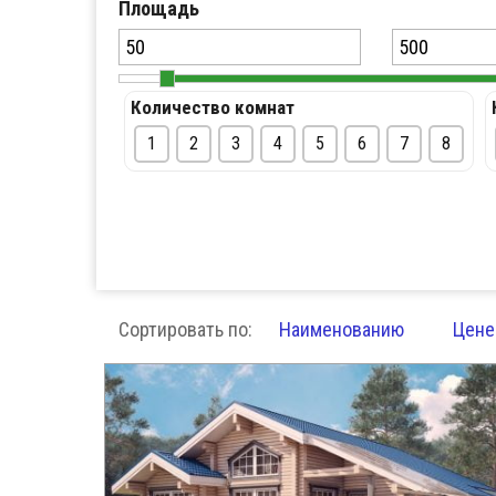
Площадь
Количество комнат
ПОДРОБНЕЕ
1
2
3
4
5
6
7
8
Сортировать по:
Наименованию
Цене