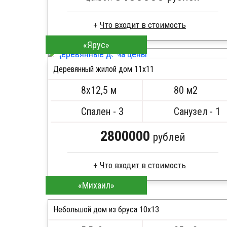
Что входит в стоимость
«Ярус»
Клееный брус
Стропила, балки 50х200 мм
Деревянный жилой дом 11х11
Кровля металлочерепица
ПОДРОБНЕЕ
Метизы, саморезы, гвозди
8х12,5 м
80 м2
Сборка на березовые нагеля, джут
Металлические сваи 108 диаметр
Спален - 3
Санузел - 1
2800000
рублей
Что входит в стоимость
«Михаил»
Брус естественной влажности
Стропила, балки 50х200 мм
Небольшой дом из бруса 10х13
Кровля металлочерепица
Метизы, саморезы, гвозди