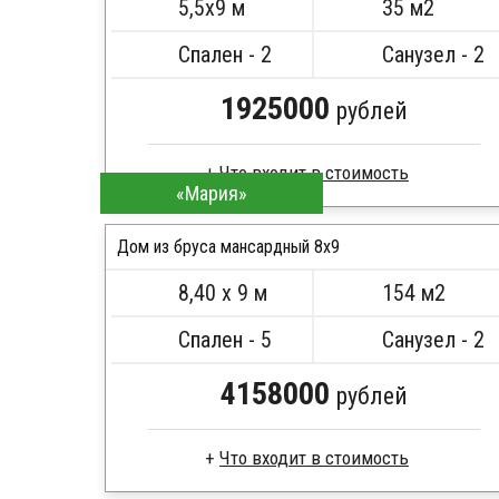
5,5х9 м
35 м2
Сборка на березовые нагеля, джут
ПОДРОБНЕЕ
Металлические сваи 108 диаметр
Спален - 2
Санузел - 2
1925000
рублей
Что входит в стоимость
«Мария»
Брус камерной сушки
Стропила, балки 50х200 мм
Дом из бруса мансардный 8x9
Кровля металлочерепица
8,40 х 9 м
154 м2
Метизы, саморезы, гвозди
ПОДРОБНЕЕ
Сборка на березовые нагеля, джут
Спален - 5
Санузел - 2
Металлические сваи 108 диаметр
4158000
рублей
Что входит в стоимость