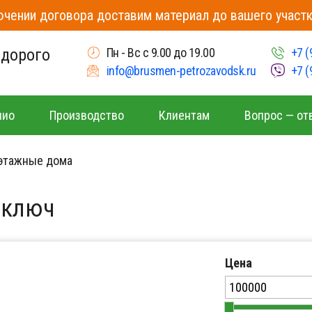
чении договора доставим материал до вашего участк
едорого
Пн - Вс с 9.00 до 19.00
+7 (
info@brusmen-petrozavodsk.ru
+7 (
лио
Производство
Клиентам
Вопрос — от
этажные дома
 ключ
Цена