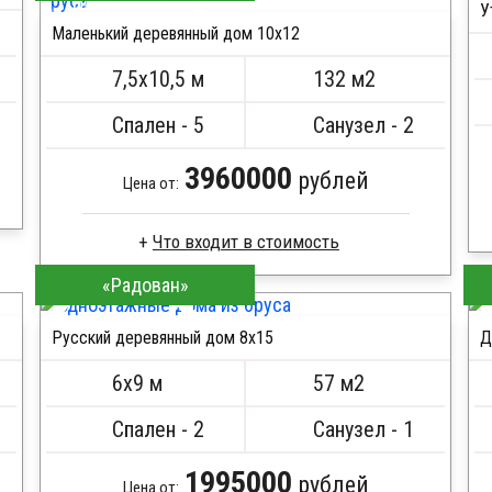
ПОДРОБНЕЕ
У
Маленький деревянный дом 10х12
7,5х10,5 м
132 м2
Спален - 5
Санузел - 2
3960000
рублей
Цена от:
Что входит в стоимость
«Радован»
Профилированный брус
Стропила, балки 50х200 мм
Русский деревянный дом 8х15
Д
Кровля металлочерепица
ПОДРОБНЕЕ
Метизы, саморезы, гвозди
6х9 м
57 м2
Сборка на березовые нагеля, джут
Металлические сваи 108 диаметр
Спален - 2
Санузел - 1
1995000
рублей
Цена от: