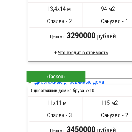
Кровля металлочерепица
13,4х14 м
94 м2
Метизы, саморезы, гвозди
ПОДРОБНЕЕ
Сборка на березовые нагеля, джут
Спален - 2
Санузел - 1
Металлические сваи 108 диаметр
3290000
рублей
Цена от:
Что входит в стоимость
Брус камерной сушки
Стропила, балки 50х200 мм
«Гаскон»
Кровля металлочерепица
Метизы, саморезы, гвозди
Одноэтажный дом из бруса 7х10
Сборка на березовые нагеля, джут
ПОДРОБНЕЕ
Металлические сваи 108 диаметр
11х11 м
115 м2
Спален - 3
Санузел - 2
3450000
рублей
Цена от: