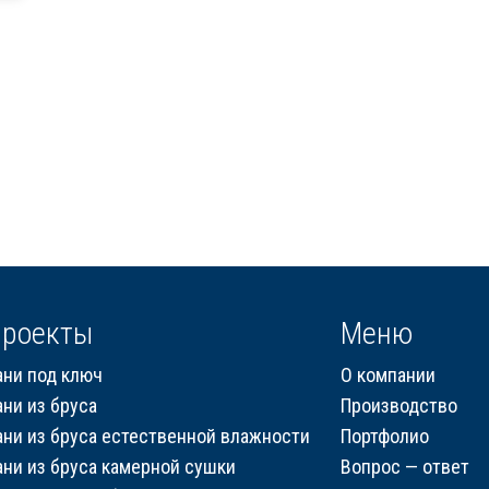
роекты
Меню
ани под ключ
О компании
ани из бруса
Производство
ани из бруса естественной влажности
Портфолио
ани из бруса камерной сушки
Вопрос — ответ